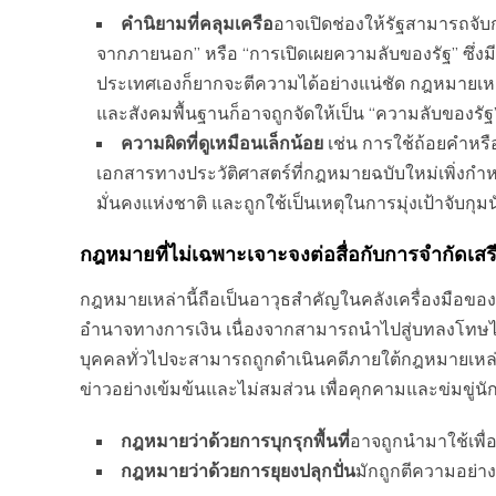
คำนิยามที่คลุมเครือ
อาจเปิดช่องให้รัฐสามารถจับ
จากภายนอก” หรือ “การเปิดเผยความลับของรัฐ” ซึ่
ประเทศเองก็ยากจะตีความได้อย่างแน่ชัด กฎหมายเหล
และสังคมพื้นฐานก็อาจถูกจัดให้เป็น “ความลับของรัฐ”
ความผิดที่ดูเหมือนเล็กน้อย
เช่น การใช้ถ้อยคำหร
เอกสารทางประวัติศาสตร์ที่กฎหมายฉบับใหม่เพิ่งกำหน
มั่นคงแห่งชาติ และถูกใช้เป็นเหตุในการมุ่งเป้าจับกุมน
กฎหมายที่ไม่เฉพาะเจาะจงต่อสื่อกับการจำกัดเ
กฎหมายเหล่านี้ถือเป็นอาวุธสำคัญในคลังเครื่องมือขอ
อำนาจทางการเงิน เนื่องจากสามารถนำไปสู่บทลงโทษได้
บุคคลทั่วไปจะสามารถถูกดำเนินคดีภายใต้กฎหมายเหล่านี
ข่าวอย่างเข้มข้นและไม่สมส่วน เพื่อคุกคามและข่มขู่นัก
กฎหมายว่าด้วยการบุกรุกพื้นที่
อาจถูกนำมาใช้เพื่อข
กฎหมายว่าด้วยการยุยงปลุกปั่น
มักถูกตีความอย่าง