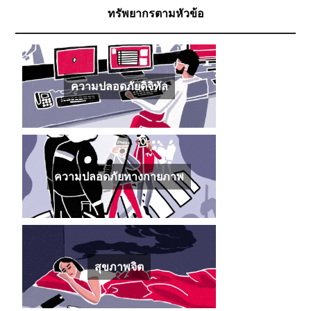
คุกคาม (Stalking) และการกลั่นแกล้งด้วยการแจ้ง
ทรัพยากรตามหัวข้อ
เหตุเท็จ (Swatting)
ความปลอดภัยดิจิทัล
·
03/11/2025
สัญญาณและการรับมือกับภาวะสะเทือนใจหลัง
เหตุการณ์รุนแรง
ความปลอดภัยดิจิทัล
สุขภาพจิต
·
03/11/2025
เคล็ดลับความปลอดภัยสำหรับนักข่าวที่รายงานการ
ชุมนุมประท้วง
ความปลอดภัยทางกายภาพ
·
03/11/2025
ความปลอดภัยทางกายภาพ
สุขภาพจิต