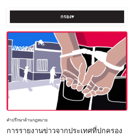
กรอง
▾
เรียงตาม:
หมวดหมู่:
แท็ก:
กรอง
รีเซ็ต
โพสต์ทั้งหมด
คำปรึกษาด้านกฎหมาย
การรายงานข่าวจากประเทศที่ปกครอง