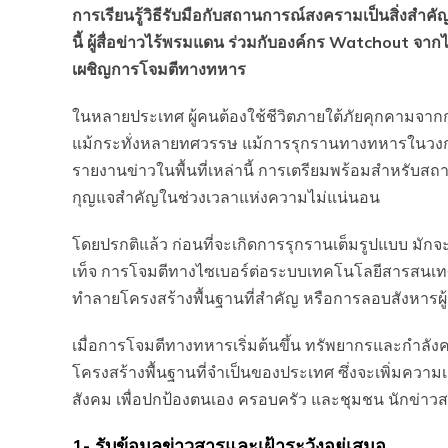
การเรียนรู้วิธีรับมือกับสถานการณ์สงครามเป็นสิ่งสำคั
นี้ ผู้สื่อข่าวไร้พรมแดน ร่วมกับองค์กร Watchout จา
เผชิญการโจมตีทางทหาร
ในหลายประเทศ ผู้คนต้องใช้ชีวิตภายใต้ภัยคุกคามจ
แม้กระทั่งหลายทศวรรษ แม้การรุกรานทางทหารในวงกว้าง
รายงานข่าวในพื้นที่เหล่านี้ การเตรียมพร้อมสำหรับสถา
กุญแจสำคัญในช่วงเวลาแห่งความไม่แน่นอน
โดยปรกติแล้ว ก่อนที่จะเกิดการรุกรานเต็มรูปแบบ มั
เท็จ การโจมตีทางไซเบอร์ต่อระบบเทคโนโลยีสารสนเท
ทำลายโครงสร้างพื้นฐานที่สำคัญ หรือการลอบสังหารผู
เมื่อการโจมตีทางทหารเริ่มต้นขึ้น ทรัพยากรและกำล
โครงสร้างพื้นฐานที่จำเป็นของประเทศ ซึ่งจะเพิ่มคว
สังคม เพื่อปกป้องตนเอง ครอบครัว และชุมชน นักข่าวส
1- รับข้อมูลข่าวสารและเฝ้าระวังอยู่เสมอ