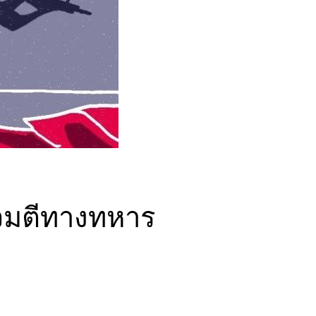
รโจมตีทางทหาร