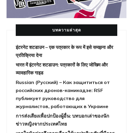
บทความล่าสุด
इंटरनेट शटडाउन – एक पत्रकार के रूप में इसे समझना और
प्रतिक्रिया देना
भारत में इंटरनेट शटडाउन: पत्रकारों के लिए जोखिम और
व्यावहारिक गाइड
Russian (Русский) – Как защититься от
российских дронов-камикадзе: RSF
публикует руководство для
журналистов, работающих в Украине
การส่งเสียงเพื่อปกป้องผู้อื่น: บทบอกเล่าของนัก
ข่าวหญิงจากประเทศไทย