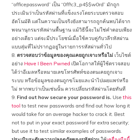
“officepassword” เป็น “0ff!c3_p4$$w0rd” มักถูก
ประเมินว่าเป็นรหัสผ่านที่แข็งแรงโดยระบบตรวจสอบ
อัตโนมัติ แต่ในความเป็นจริงยังสามารถถูกค้นพบได้จาก
พจนานุกรมรหัสผ่านพื้นฐาน แม้วิธีนี้จะไม่ใช่คำตอบเพียง
อย่างเดียว แต่จะมีประโยชน์เมื่อใช้ควบคู่กับวลีรหัสผ่าน
แบบสุ่มที่ไม่ปรากฏอยู่ในรายการรหัสผ่านทั่วไป
ตรวจสอบว่าข้อมูลของคุณเคยถูกเจาะหรือไม่
เว็บไซต์
อย่าง
Have I Been Pwned
เปิดโอกาสให้ผู้ใช้ตรวจสอบ
ได้ว่าอีเมลหรือหมายเลขโทรศัพท์ของตนเคยถูกเจาะ
ระบบ หรือข้อมูลของตนถูกขโมยและนำไปเผยแพร่หรือ
ไม่ หากพบว่าเป็นเช่นนั้น ควรเปลี่ยนรหัสผ่านโดยทันที
Find out how secure your password is.
Use
this
tool
to test new passwords and find out how long it
would take for an average hacker to crack it. Best
not to put in your exact password for extra security;
but use it to test similar examples of passwords.
ประเมินระดับความปลอดภัยของรหัสผ่าน
ใช้
เครื่องมือนี้