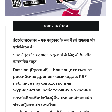
บทความล่าสุด
इंटरनेट शटडाउन – एक पत्रकार के रूप में इसे समझना और
प्रतिक्रिया देना
भारत में इंटरनेट शटडाउन: पत्रकारों के लिए जोखिम और
व्यावहारिक गाइड
Russian (Русский) – Как защититься от
российских дронов-камикадзе: RSF
публикует руководство для
журналистов, работающих в Украине
การส่งเสียงเพื่อปกป้องผู้อื่น: บทบอกเล่าของนัก
ข่าวหญิงจากประเทศไทย