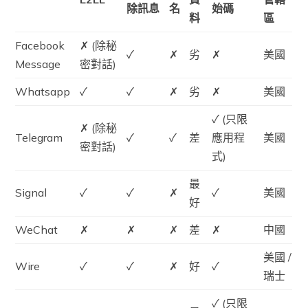
除訊息
名
始碼
料
區
Facebook
✗
(除秘
✓
✗
劣
✗
美國
Message
密對話)
Whatsapp
✓
✓
✗
劣
✗
美國
✓
(只限
✗
(除秘
Telegram
✓
✓
差
應用程
美國
密對話)
式)
最
Signal
✓
✓
✗
✓
美國
好
WeChat
✗
✗
✗
差
✗
中國
美國 /
Wire
✓
✓
✗
好
✓
瑞士
✓
(只限