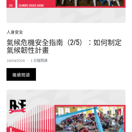
人身安全
氣候危機安全指南（2/5）：如何制定
氣候韌性計畫
16/04/2026
1 分鐘閲讀
繼續閲讀