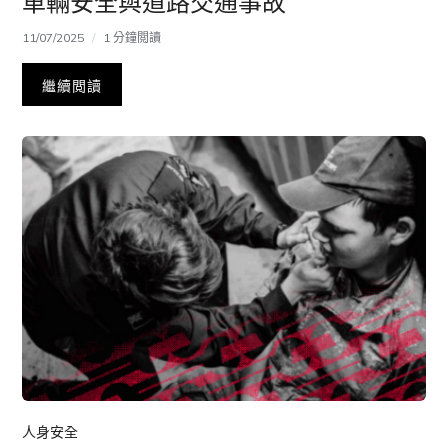
11/07/2025
1 分鐘閲讀
繼續閲讀
人身安全