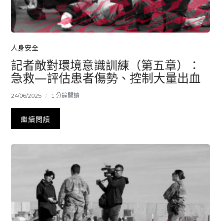
人身安全
記者敵對環境意識訓練（第五章）：
急救—評估患者傷勢、控制大量出血
24/06/2025
1 分鐘閲讀
繼續閲讀