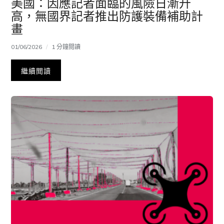
美國：因應記者面臨的風險日漸升
高，無國界記者推出防護裝備補助計
畫
01/06/2026
1 分鐘閲讀
繼續閲讀