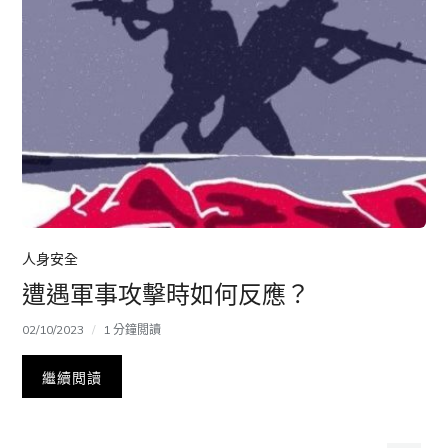
人身安全
遭遇軍事攻擊時如何反應？
02/10/2023
1 分鐘閲讀
繼續閲讀