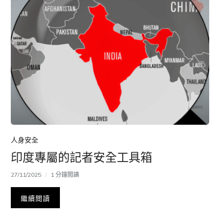
人身安全
印度專屬的記者安全工具箱
27/11/2025
1 分鐘閲讀
繼續閲讀