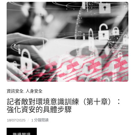
資訊安全
,
人身安全
記者敵對環境意識訓練（第十章）：
強化資安的具體步驟
18/07/2025
1 分鐘閲讀
繼續閲讀