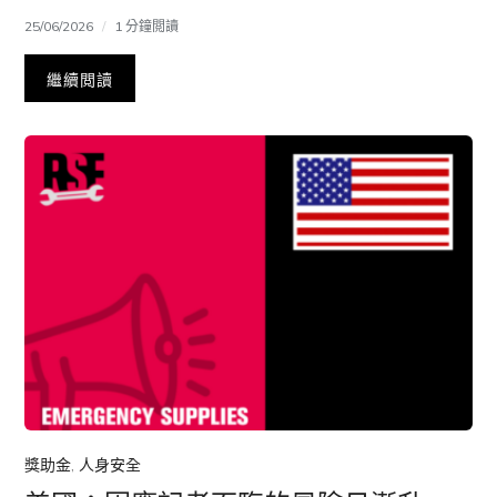
25/06/2026
1 分鐘閲讀
繼續閲讀
獎助金
,
人身安全