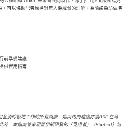
的人權組織 Union 基金會共同製作，除了推出英文版和烏克
源，可以協助記者增進對無人機威脅的理解、為前線採訪做準
行前準備建議
提供實用指南
全消除戰地工作的所有風險。指南內的建議亦獲RSF 在烏
此外，本指南並未涵蓋伊朗研發的「見證者」（Shahed）無