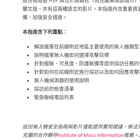
這份指南由 RSF 與位於赫爾松（烏克蘭東南部城市）
蘭文版，亦有這兩種語言的影片。本指南內含重要資
備、加強安全措施。
本指南含下列重點：
解說俄軍在前線附近地區主要使用的無人機類型
說明俄軍無人機如何選擇攻擊目標
針對服裝、可見度、防護裝備等提供採訪任務的
針對如何在前線附近進行採訪以及如何因應攻擊
無人機偵測器的使用說明
採訪前的檢查清單
緊急聯絡電話列表
這份無人機安全指南與影片僅能提供實用建議，無法完
克蘭的合作夥伴
Institute of Mass Information
推薦。