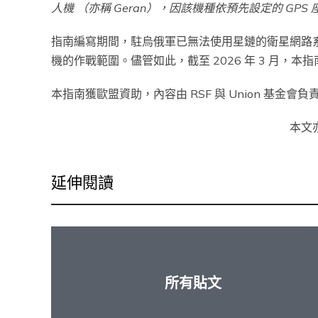
人機 （亦稱 Geran），因該機種依預先設定的 GPS
指南編寫期間，駐烏俄軍已無法使用星鏈的衛星網路
機的作戰範圍。儘管如此，截至 2026 年 3 月，
本指南獲歐盟資助，內容由 RSF 與 Union 基金
本文
延伸閱讀
所有貼文