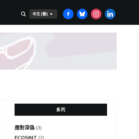
FACEBOOK-
BLUESKY
INSTAGRAM
LINKEDIN
中文 (繁)
ALT
系列
應對深偽
(3)
ECOSINT
(2)