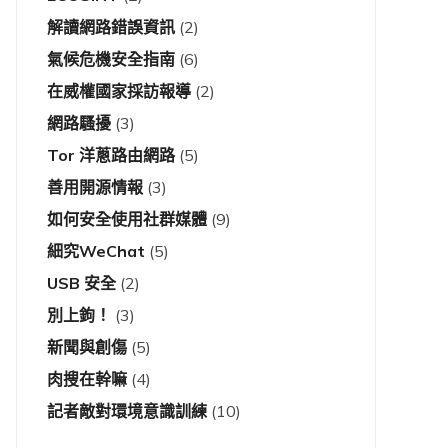
解讀網路錯誤資訊
(2)
氣候危機安全指南
(6)
在威權國家採訪報導
(2)
網路騷擾
(3)
Tor 洋蔥路由網路
(5)
善用開源情報
(3)
如何安全使用社群媒體
(9)
細究WeChat
(5)
USB 安全
(2)
別上鉤！
(3)
新聞與創傷
(5)
肉搜在幹嘛
(4)
記者敵對環境意識訓練
(10)