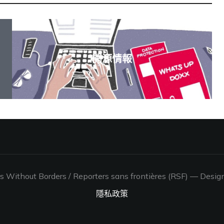
開源情報
 Without Borders / Reporters sans frontières (RSF)
— Desig
隱私政策