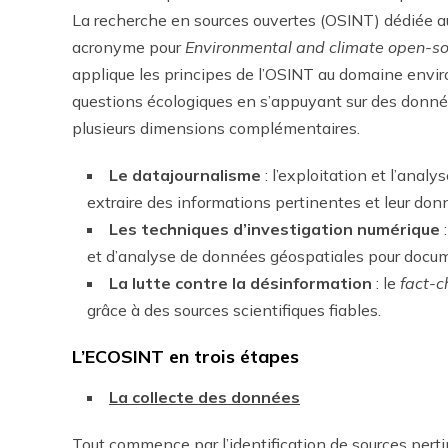
La recherche en sources ouvertes (OSINT) dédiée 
acronyme pour
Environmental and climate open-sou
applique les principes de l’OSINT au domaine enviro
questions écologiques en s’appuyant sur des donnée
plusieurs dimensions complémentaires.
Le datajournalisme
: l’exploitation et l’ana
extraire des informations pertinentes et leur donn
Les techniques d’investigation numérique
:
et d’analyse de données géospatiales pour doc
La lutte contre la désinformation
: le
fact-c
grâce à des sources scientifiques fiables.
L’ECOSINT en trois étapes
La collecte des données
Tout commence par l’identification de sources pertin