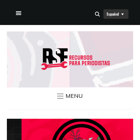
Español
INICIO
SOBRE NOSOTROS
NOTICIAS RSF
CONTÁCTANOS
MENU