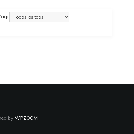
Tag:
ned by
WPZOOM