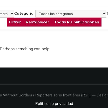
Categoría:
Filtrar
Restablecer
Todas las publicaciones
. Perhaps searching can help.
 Without Borders / Reporters sans frontières (RSF)
— Desig
Política de privacidad