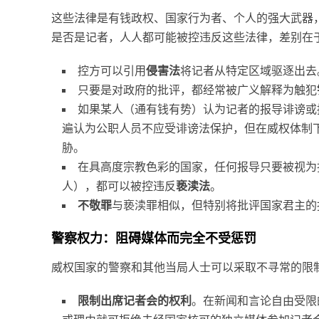
这些法律是有钱政权、国家行为者、个人的强大武器
是否是记者，人人都可能被控违反这些法律，差别在
控方可以引用
侵害法
将记者从特定区域驱逐出去
只要是对政府的批评，都经常被广义解释为触犯
如果某人（通有钱有势）认为记者的报导诽谤或
遍认为公职人员不应受诽谤法保护，但在威权体制
胁。
在具高度宗教色彩的国家，任何报导只要被视为
人），都可以被控违反
亵渎法
。
不敬罪
与亵渎罪相似，但特别将批评国家君主的
警察权力：阻碍媒体而完全不受惩罚
威权国家的警察和其他当局人士可以采取不寻常的限
限制出席记者会的权利
。在新闻和言论自由受限