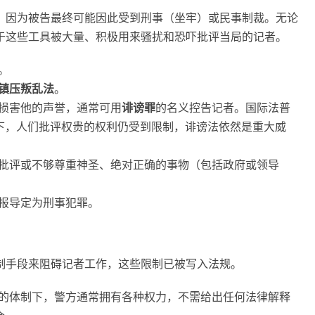
，因为被告最终可能因此受到刑事（坐牢）或民事制裁。无论
于这些工具被大量、积极用来骚扰和恐吓批评当局的记者。
。
镇压叛乱法
。
损害他的声誉，通常可用
诽谤罪
的名义控告记者。国际法普
下，人们批评权贵的权利仍受到限制，诽谤法依然是重大威
批评或不够尊重神圣、绝对正确的事物（包括政府或领导
报导定为刑事犯罪。
制手段来阻碍记者工作，这些限制已被写入法规。
的体制下，警方通常拥有各种权力，不需给出任何法律解释