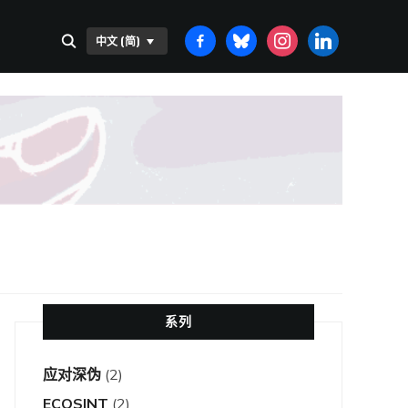
FACEBOOK-
BLUESKY
INSTAGRAM
LINKEDIN
中文 (简)
ALT
系列
应对深伪
(2)
ECOSINT
(2)