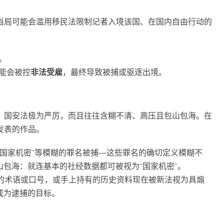
当局可能会滥用移民法限制记者入境该国、在国内自由行动的
。
能会被控
非法受雇
，最终导致被捕或驱逐出境。
。国安法极为严厉，而且往往含糊不清、高压且包山包海。在
发表的作品。
露国家机密”等模糊的罪名被捕—这些罪名的确切定义模糊不
包海：就连基本的社经数据都可被视为“国家机密”。
”的术语或口号，或手上持有的历史资料现在被新法视为具煽
成为逮捕的目标。