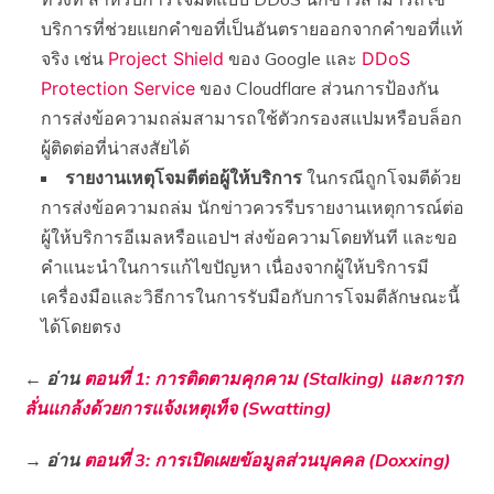
บริการที่ช่วยแยกคำขอที่เป็นอันตรายออกจากคำขอที่แท้
จริง เช่น
Project Shield
ของ Google และ
DDoS
Protection Service
ของ Cloudflare ส่วนการป้องกัน
การส่งข้อความถล่มสามารถใช้ตัวกรองสแปมหรือบล็อก
ผู้ติดต่อที่น่าสงสัยได้
รายงานเหตุโจมตีต่อผู้ให้บริการ
ในกรณีถูกโจมตีด้วย
การส่งข้อความถล่ม นักข่าวควรรีบรายงานเหตุการณ์ต่อ
ผู้ให้บริการอีเมลหรือแอปฯ ส่งข้อความโดยทันที และขอ
คำแนะนำในการแก้ไขปัญหา เนื่องจากผู้ให้บริการมี
เครื่องมือและวิธีการในการรับมือกับการโจมตีลักษณะนี้
ได้โดยตรง
← อ่าน
ตอนที่ 1: การติดตามคุกคาม (Stalking) และการก
ลั่นแกล้งด้วยการแจ้งเหตุเท็จ (Swatting)
→ อ่าน
ตอนที่ 3: การเปิดเผยข้อมูลส่วนบุคคล (Doxxing)