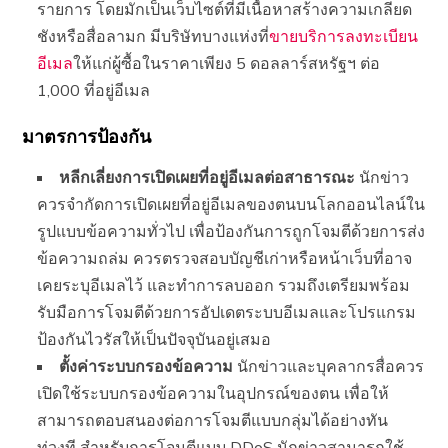
รายการ โดยมักเป็นเว็บไซต์ที่มีเนื้อหาสร้างความเกลียด
ชังหรือสื่อลามก มีบริษัทบางแห่งที่
ขายบริการลงทะเบียน
อีเมล
ให้แก่ผู้ซื้อในราคาเพียง 5 ดอลลาร์สหรัฐฯ ต่อ
1,000 ที่อยู่อีเมล
มาตรการป้องกัน
หลีกเลี่ยงการเปิดเผยที่อยู่อีเมลต่อสาธารณะ
นักข่าว
ควรจำกัดการเปิดเผยที่อยู่อีเมลของตนบนโลกออนไลน์ใน
รูปแบบข้อความทั่วไป เพื่อป้องกันการถูกโจมตีด้วยการส่ง
ข้อความถล่ม ควรตรวจสอบบัญชีเก่าหรือหน้าเว็บที่อาจ
เคยระบุอีเมลไว้ และทำการลบออก รวมถึงเตรียมพร้อม
รับมือการโจมตีด้วยการอัปเดตระบบอีเมลและโปรแกรม
ป้องกันไวรัสให้เป็นปัจจุบันอยู่เสมอ
ตั้งค่าระบบกรองข้อความ
นักข่าวและบุคลากรสื่อควร
เปิดใช้ระบบกรองข้อความในอุปกรณ์ของตน เพื่อให้
สามารถตอบสนองต่อการโจมตีแบบกลุ่มได้อย่างทัน
ท่วงที สำหรับการโจมตีแบบ DDoS นักข่าวสามารถใช้