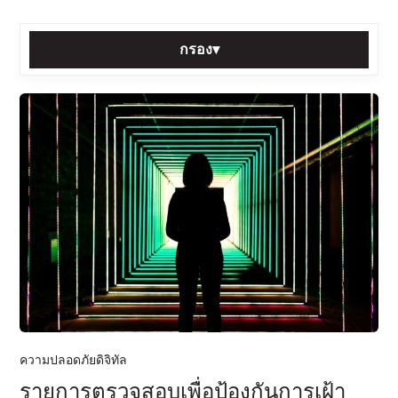
กรอง
▾
เรียงตาม:
หมวดหมู่:
แท็ก:
กรอง
รีเซ็ต
โพสต์ทั้งหมด
ความปลอดภัยดิจิทัล
รายการตรวจสอบเพื่อป้องกันการเฝ้า