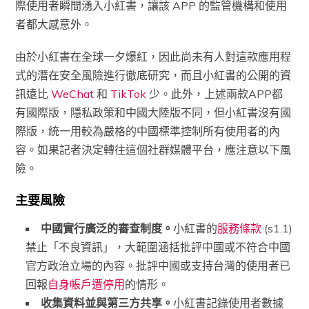
際使用者瞬間湧入小紅書，讓該 APP 的監管機構和使用
者都大感意外。
由於小紅書在全球一夕爆紅，因此尚未有人對這款應用程
式的潛在安全風險進行徹底研究，而且小紅書的公開的資
訊遠比
WeChat
和
TikTok
少。此外，上述兩款APP都
有國際版，隱私政策和中國大陸版不同，但小紅書沒有國
際版，統一用較為嚴格的中國標準控制所有使用者的內
容。如果記者決定轉往這個社群媒體平台，應注意以下風
險。
主要風險
中國實行廣泛的審查制度。
小紅書的
服務條款
(s1.1)
禁止「不良資訊」，大範圍涵括批評中國或不符合中國
官方政治立場的內容。批評中國或支持台灣的使用者已
回報
自身帳戶遭停用
的情形。
收集資料並與第三方共享。
小紅書記錄使用者數據