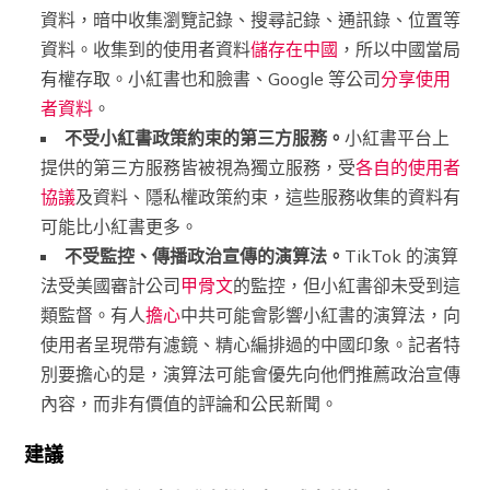
資料，暗中收集瀏覽記錄、搜尋記錄、通訊錄、位置等
資料。收集到的使用者資料
儲存在中國
，所以中國當局
有權存取。小紅書也和臉書、Google 等公司
分享使用
者資料
。
不受小紅書政策約束的第三方服務。
小紅書平台上
提供的第三方服務皆被視為獨立服務，受
各自的使用者
協議
及資料、隱私權政策約束，這些服務收集的資料有
可能比小紅書更多。
不受監控、傳播政治宣傳的演算法。
TikTok 的演算
法受美國審計公司
甲骨文
的監控，但小紅書卻未受到這
類監督。有人
擔心
中共可能會影響小紅書的演算法，向
使用者呈現帶有濾鏡、精心編排過的中國印象。記者特
別要擔心的是，演算法可能會優先向他們推薦政治宣傳
內容，而非有價值的評論和公民新聞。
建議