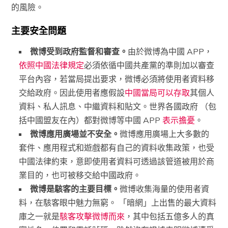
的風險。
主要安全問題
微博受到政府監督和審查。
由於微博為中國 APP，
依照中國法律規定
必須依循中國共產黨的準則加以審查
平台內容，若當局提出要求，微博必須將使用者資料移
交給政府。因此使用者應假設
中國當局可以存取
其個人
資料、私人訊息、中繼資料和貼文。世界各國政府 （包
括中國盟友在內）都對微博等中國 APP
表示擔憂
。
微博應用廣場並不安全。
微博應用廣場上大多數的
套件、應用程式和遊戲都有自己的資料收集政策，也受
中國法律約束，意即使用者資料可透過該管道被用於商
業目的，也可被移交給中國政府。
微博是駭客的主要目標。
微博收集海量的使用者資
料，在駭客眼中魅力無窮。 「暗網」上出售的最大資料
庫之一就是
駭客攻擊微博而來
，其中包括五億多人的真