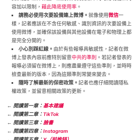
容加以限制，
藉此降底使用率
。
請務必使用次要設備連上微博。
就像使用
微信
一
樣，記者應該在不含任何敏感、識別資訊的次要設備上
使用微博，並確保該設備與其他設備在電子和物理上都
是完全分開的。
小心別踩紅線。
由於有些報導具敏感性，記者在微
博上發表內容前應特別留意
中共的準則
。若記者發表的
報導必須留在微博上，則應盡量遵守這些準則，並時時
檢查最新的版本，因為這類準則常變來變去。
隨時了解最新的保密政策。
記者也應仔細閱讀隱私
權政策，並留意相關政策的更新。
← 閱讀第一章：
基本建議
← 閱讀第二章：
TikTok
← 閱讀第三章：
臉書
← 閱讀第四章：
Instagram
←
閱讀第五章：
X（前推特）