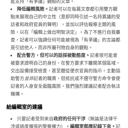
能支持「有爭議」觀點的文章。
降低編輯風險。
記者可以在每篇文章都引用雙方觀
點來展現自己的中立性（意即同時引述一名持異議的受
訪者和政府官員的聲明），並加以評估報導主題的風
險，以在「編輯上做出明智決定」。為了不進行自我審
查，記者可以強調任何可能被視為「有爭議」的言論都
是引述他人，而非所屬刊物自身的觀點。
配合警方，但可以的話採被動態度。
記者很可能會
被要求證明自己的身份，在警方要求下離開某個區域，
交出設備接受檢查，甚至聽從便衣官員的指示。主動協
助警方
並非
記者的職責，但抵抗或不遵守警方命令會使
記者的人身安全面臨風險，我們強烈建議記者配合執法
機構。
給編輯室的建議
只要記者受到來自
政府的任何干涉
（無論是法律干
涉或過度擴張的警察權力）
，編輯室都應記錄下來。
記