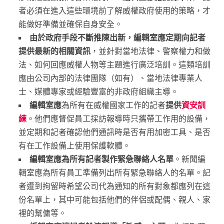
者必須在進入這些環境前了解威權政府使用的策略，才
能做好準備並確保自身安全。
由於政府手段不斷推陳出新，編輯室應定期向記者
提供最新的相關資訊
，並針對當地法律、警察權力和做
法、如何回應威權人物等主題進行廣泛培訓。這類培訓
應由公司內部的法律團隊（如有）、當地法律專業人
士、媒體專家或經驗豐富的非政府組織主導。
編輯室應
為所有在威權國家工作的記者
提供
資安訓
練
。他們應督促員工採訪報導時只攜帶工作用的設備，
並定期和記者確認他們通訊時是否有用加密工具、是否
有在工作設備上使用保護軟體。
編輯室應為所有記者製作緊急聯絡人名單
。新聞編
輯室應為所有員工準備列出所有緊急聯絡人的名單。記
者遭到拘留時希望公司代為通知的所有對象都應列在這
份名單上，其中可能包括他們的伴侶或配偶、親人、家
裡的幫傭等。