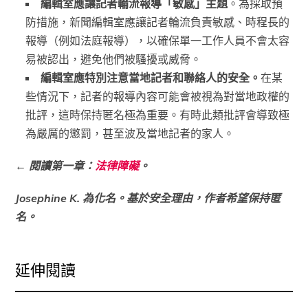
編輯室應讓記者輪流報導「敏感」主題
。為採取預
防措施，新聞編輯室應讓記者輪流負責敏感、時程長的
報導（例如法庭報導），以確保單一工作人員不會太容
易被認出，避免他們被騷擾或威脅。
編輯室應特別注意當地記者和聯絡人的安全。
在某
些情況下，記者的報導內容可能會被視為對當地政權的
批評，這時保持匿名極為重要。有時此類批評會導致極
為嚴厲的懲罰，甚至波及當地記者的家人。
←
閱讀第一章：
法律障礙
。
Josephine K. 為化名。基於安全理由，作者希望保持匿
名。
延伸閱讀