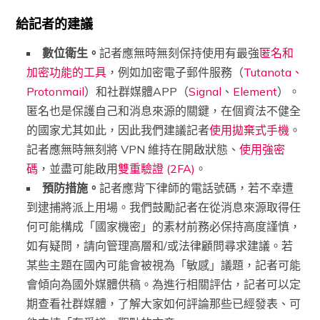
給記者的建議
數位衛生。
記者應無時無刻保持使用有最強
匿名和
加密功能的工具
，例如加密電子郵件服務（
Tutanota
、
Protonmail
）和社群媒體APP（
Signal
、
Element
）。
匿名也是保護自己和消息來源的關鍵，在個資法不健全
的國家尤其如此，因此我們建議記者
使用拋棄式手機
。
記者應無時無刻將
VPN
維持在開啟狀態、
使用強密
碼
，並盡可能啟用
雙重驗證
(2FA)
。
預防措施。
記者應背下律師的電話號碼，若不幸遭
到逮捕將派上用場。我們鼓勵記者在從消息來源取得任
何可能構成「國家機密」的素材前務必保持高度謹慎，
如有疑問，請向管理高層和
/
或法律顧問尋求建議。若
某些主題在國內可能會被視為「敏感」議題，記者可能
會傾向為國外媒體供稿。為進行相關評估，記者可以定
期查看社群媒體，了解大家如何評論那些已經發表、可