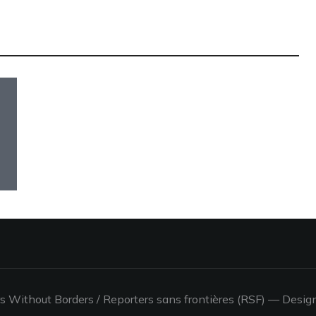
其他語言
 Without Borders / Reporters sans frontières (RSF)
— Desig