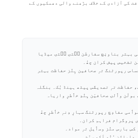
ت کی آزادی کے خلاف بڑھنے والی دھمکیوں کے
یورٹی بہتر بناونٕچ سفارشَن سۭتۍ سۭتۍ میڈیا
ئن تشخیص پیش کران چھُ۔
حساس رپورٹنگ تہٕ صحافین ہٕنٛز حفاظت بہتر
 حفاظت تہٕ تصدیقَس پیٹھ ہینڈ بُک۔ بنگلہ
 بولَن وٲلۍ صحافیَن ہِنٛدِ خٲطرٕ واریاہ
ٲمی مفادٕچ رپورٹنگ سہارٕ دِنہٕ خٲطرٕ چھُ
زی پروگرام فراہم کران۔
 کس بارس منٛز وسٲیل تہٕ مواد۔
ِدایاتَن ہُنٛد اَکھ سیٚٹ۔