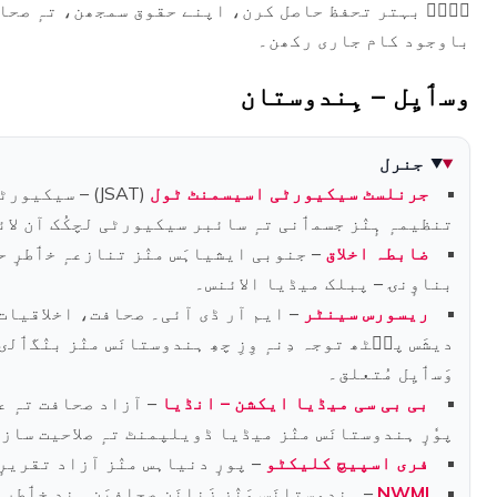
سۭتۭ بہتر تحفظ حاصل کرن، اپنے حقوق سمجھن، تہٕ صحاف
باوجود کام جاری رکھن۔
وسٲیِل – ہِندوستان
جنرل
جرنلسٹ سیکیورٹی اسیسمنٹ ٹول
(JSAT) – سیک
تنظیمہٕ ہٕنٛز جسمٲنی تہٕ سائبر سیکیورٹی لچکُک آن لا
ضابطہ اخلاق
– جنوبی ایشیاہَس منٛز تنازعہٕ خٲطرٕ 
بناوٕنۍ – پبلک میڈیا الائنس۔
ریسورس سینٹر
– ایم آر ڈی آئی۔ صحافت، اخلاقیات،
دیشَس پٮ۪ٹھ توجہ دِنہٕ وِزِ چھِ ہندوستانَس منٛز بنٛگٲلۍ
وَسٲیِل مُتعلق۔
بی بی سی میڈیا ایکشن – انڈیا
– آزاد صحافت تہٕ عو
پوٗرٕ ہندوستانَس منٛز میڈیا ڈویلپمنٹ تہٕ صلاحیت سا
فری اسپیچ کلیکٹو
– پورٕ دنیاہس منٛز آزاد تقریرٕ
NWMI
– ہِندوستانَس مَنٛز زَنانَن صحافیَن ہٕندِ خٲطرٕ ہ