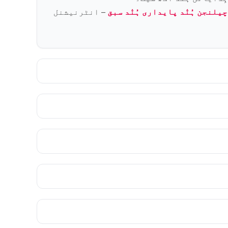
چیلنجن ہُنٛد پایداری ہُنٛد سبق
– انٹرنیشنل