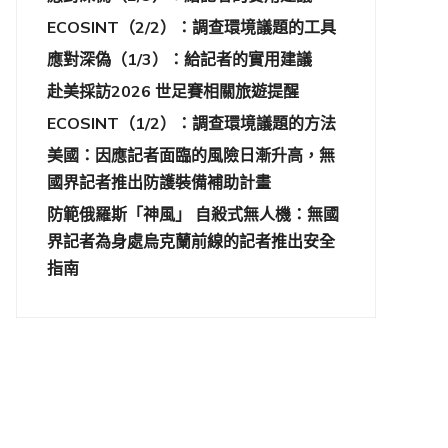
ECOSINT（2/2）：調查環境議題的工具
應對深偽（1/3）：給記者的實用建議
赴美採訪2026 世足賽相關旅遊提醒
ECOSINT（1/2）：調查環境議題的方法
美國：因應記者面臨的風險日漸升高，無
國界記者推出防護裝備補助計畫
防範俄羅斯「神風」 自殺式無人機：無國
界記者為身處烏克蘭前線的記者推出安全
指南