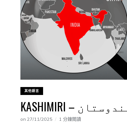
其他語言
ِل – ہِندوستان
on
27/11/2025
1 分鐘閲讀