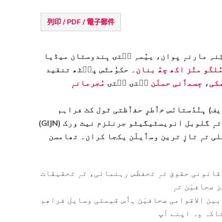
列印 / PDF / 電子郵件
ِ کِنہِ مارنہٕ یِوان، ییٚمہِ سۭتۍ ہِندوستان میڈیا
لکَو منٛز اکھ چھُ بنان
۔ حکوٗمتَس پٮ۪ٹھ تنقید
کی
،
جِسمٲنی حملَن
سۭتۍ سۭتۍ
مُجرمانہٕ
یف) ہِنٛدُستانَس خٲطرٕ حفٲظتی ٹول کٹ فراہم
کران۔ یہِ ٹول کٹ چھُ سافٹ ویئر فریڈم لا سینٹر (SFLC) تہٕ گلوبل انویسٹیگیٹو جرنلزم نیٹ ورک (GIJN)
عملی تہٕ تازٕ ترین وسٲیلَن یکجا کران۔ تھامسن
قانونی حقوق تہٕ تحفظَس رہنمائی، تہٕ تحقیقات
صحافیَن تہٕ
 بین الاقوامی صحافیَن ہٲس قیمتی وسایل فراھم
تاکہ وہ اپنے آپ