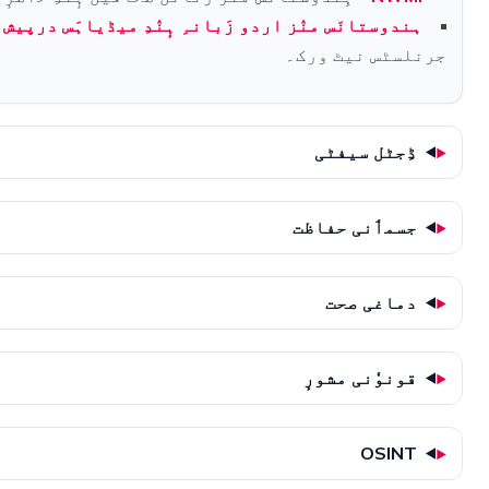
ہندوستانَس منٛز اردو زَبانہِ ہٕنٛدِ میڈیاہَس درپیش 
جرنلسٹس نیٹ ورک۔
ڈِجٹل سیفٹی
جسمٲنی حفاظت
دماغی صحت
قونوٗنی مشورٕ
OSINT