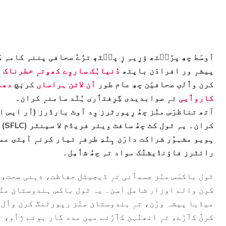
اَوسَط چھِ پرٛٮ۪تھ ؤرِیہِ زٕ پٮ۪ٹھٕ ترٛےٚ صحافی پننہِ کامہ
پیشہٕ ور افرادَن باپتھ
دُنیاہُک ساروٕے کھۄتہٕ خطرناک مُ
کرن وٲلۍ صحافیَن چھِ عام طور
آن لائن ہراساں
کرنٕچ
دھم
کاروٲیی
تہٕ صوابدیدی گِرِفتٲری ہُنٛد سامنہٕ کران۔
اَتھ تناظرَس منٛز چھُ رِپورٹرز وِد آوٹ بارڈرز (آر ایس ا
ہِویو مشہوٗر شراکت دارَن ہٕنٛدِ طرفہٕ تیار کرنہٕ آمٕتۍ 
رائٹرز فاؤنڈیشنُک مواد تہِ چھُ شٲمِل۔
ٹول باکسَس منٛز جسمٲنی تہٕ ڈیجیٹل حفاظت، ذہنی صحت، 
کرن والے اوزار شامل آسن۔ یہ ٹول باکس ہندوستان منٛز 
میڈیا پیشہ ورَن، تہٕ ہندوستان منٛز رپورٹنگ کرن وٲل
کرنٛ کٲرٛے، تہٕ انھنٛہن کٲرٛنے مین مدد گار ہوئے ژٲو، 