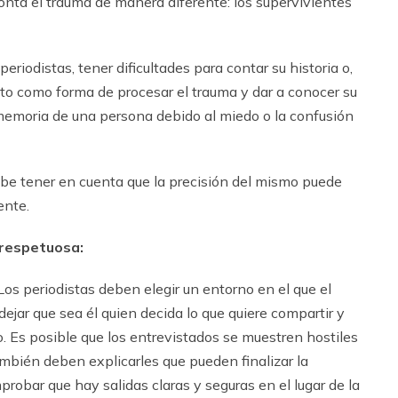
onta el trauma de manera diferente: los supervivientes
riodistas, tener dificultades para contar su historia o,
lato como forma de procesar el trauma y dar a conocer su
memoria de una persona debido al miedo o la confusión
debe tener en cuenta que la precisión del mismo puede
ente.
 respetuosa:
Los periodistas deben elegir un entorno en el que el
jar que sea él quien decida lo que quiere compartir y
o. Es posible que los entrevistados se muestren hostiles
también deben explicarles que pueden finalizar la
obar que hay salidas claras y seguras en el lugar de la