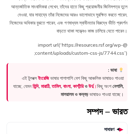
আন্তর্জাতিক সাংবাদিকরা লেখেন, তাঁদের হাতে কিছু প্রয়োজনীয় জিনিসপত্র তুলে
দেওয়া, যার সাহায্যে তাঁরা নিজেদের আরও ভালোভাবে সুরক্ষিত করতে পারেন,
নিজেদের অধিকার বুঝতে পারেন, এবং গণমাধ্যম স্বাধীনতার বিরুদ্ধে ভীতি প্রদর্শন
বাড়তে থাকা সত্ত্বেও কাজ চালিয়ে যেতে পারেন।
@import url(“https://resources.rsf.org/wp-
content/uploads/custom-css-js/7744.css”);
ভাষা :
এই টুলবক্স
ইংরেজি
ভাষার পাশাপাশি বেশ কিছু আঞ্চলিক ভাষায়ও পাওয়া
যাচ্ছে, যেমন
হিন্দি
,
মারাঠি
,
তামিল
,
বাংলা
,
কাশ্মীরি
ও
উর্দু
।
কিছু অংশ
নেপালি,
মালয়ালম ও কন্নড়
ভাষায়ও পাওয়া যাচ্ছে।
সম্পদ – ভারত
সাধারণ