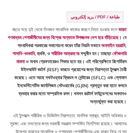
طباعة / PDF / بريد إلكتروني
বছরে গড়ে দুই থেকে তিনজন সাংবাদিক কাজের কারণে নিহত হওয়ার ফলে
ভারত
গণমাধ্যম পেশাজীবীদের জন্য বিশ্বের অন্যতম বিপজ্জনক দেশ হয়ে দাঁড়িয়েছে
। যে
সাংবাদিকরা সরকারের সমালোচনা করেন তাঁরা নিয়মি
তভাবে
অনলাইন হয়রানি
,
শাসানি-ধমকানি
, হুমকি, ও
শারীরিক আক্রমণের
সম্মুখীন হন। তাছাড়া
ফৌজদারি
মামলা
ও অবাধ গ্রেফতারেরও শিকার হতে হয়। এই পরিপ্রেক্ষিতে রিপোর্টারস
উইদআউট বর্ডার্স (RSF) ভারতে প্রয়োগের জন্য নিরাপত্তা টুলবক্স তৈরী
করেছে। এতে আছে সফটওয়্যার ফ্রিডম ল সেন্টারের (SFLC) এবং গ্লোবাল
ইনভেস্টিগেটিভ জার্নালিজম নেটওয়ার্কের (GJIN) প্রস্তুত করা হাতে কলমে
ব্যবহার করার মতো সাম্প্রতিক রসদ। থমসন রয়টার্স ফাউন্ডেশনের অবদানও
অন্তর্ভুক্ত করা হয়েছে।
এই টুলবক্সে শারীরিক ও ডিজিটাল নিরাপত্তা, মানসিক স্বাস্থ্য, আইনি অধিকার ও
সুরক্ষা, এবং তদন্তের জন্য দরকারী সরঞ্জাম সম্পর্কিত নির্দেশিকা রয়েছে। আমাদের
উদ্দেশ্য ভারতের সাংবাদিক ও গণমাধ্যম পেশাজীবীদের এবং ভারত নিয়ে যে সব