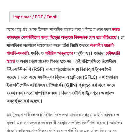
Imprimer / PDF / Email
বছরে গড়ে দুই থেকে তিনজন সাংবাদিক কাজের কারণে নিহত হওয়ার ফলে
ভারত
গণমাধ্যম পেশাজীবীদের জন্য বিশ্বের অন্যতম বিপজ্জনক দেশ হয়ে দাঁড়িয়েছে
। যে
সাংবাদিকরা সরকারের সমালোচনা করেন তাঁরা নিয়মি
তভাবে
অনলাইন হয়রানি
,
শাসানি-ধমকানি
, হুমকি, ও
শারীরিক আক্রমণের
সম্মুখীন হন। তাছাড়া
ফৌজদারি
মামলা
ও অবাধ গ্রেফতারেরও শিকার হতে হয়। এই পরিপ্রেক্ষিতে রিপোর্টারস
উইদআউট বর্ডার্স (RSF) ভারতে প্রয়োগের জন্য নিরাপত্তা টুলবক্স তৈরী
করেছে। এতে আছে সফটওয়্যার ফ্রিডম ল সেন্টারের (SFLC) এবং গ্লোবাল
ইনভেস্টিগেটিভ জার্নালিজম নেটওয়ার্কের (GJIN) প্রস্তুত করা হাতে কলমে
ব্যবহার করার মতো সাম্প্রতিক রসদ। থমসন রয়টার্স ফাউন্ডেশনের অবদানও
অন্তর্ভুক্ত করা হয়েছে।
এই টুলবক্সে শারীরিক ও ডিজিটাল নিরাপত্তা, মানসিক স্বাস্থ্য, আইনি অধিকার ও
সুরক্ষা, এবং তদন্তের জন্য দরকারী সরঞ্জাম সম্পর্কিত নির্দেশিকা রয়েছে। আমাদের
উদ্দেশ্য ভারতের সাংবাদিক ও গণমাধ্যম পেশাজীবীদের এবং ভারত নিয়ে যে সব