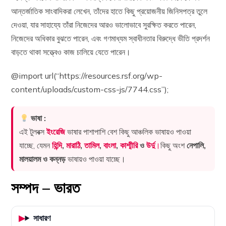
আন্তর্জাতিক সাংবাদিকরা লেখেন, তাঁদের হাতে কিছু প্রয়োজনীয় জিনিসপত্র তুলে
দেওয়া, যার সাহায্যে তাঁরা নিজেদের আরও ভালোভাবে সুরক্ষিত করতে পারেন,
নিজেদের অধিকার বুঝতে পারেন, এবং গণমাধ্যম স্বাধীনতার বিরুদ্ধে ভীতি প্রদর্শন
বাড়তে থাকা সত্ত্বেও কাজ চালিয়ে যেতে পারেন।
@import url(“https://resources.rsf.org/wp-
content/uploads/custom-css-js/7744.css”);
ভাষা :
এই টুলবক্স
ইংরেজি
ভাষার পাশাপাশি বেশ কিছু আঞ্চলিক ভাষায়ও পাওয়া
যাচ্ছে, যেমন
হিন্দি
,
মারাঠি
,
তামিল
,
বাংলা
,
কাশ্মীরি
ও
উর্দু
।
কিছু অংশ
নেপালি,
মালয়ালম ও কন্নড়
ভাষায়ও পাওয়া যাচ্ছে।
সম্পদ – ভারত
সাধারণ