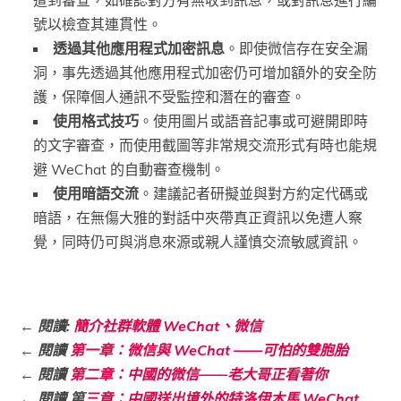
號以檢查其連貫性。
透過其他應用程式加密訊息
。即使微信存在安全漏
洞，事先透過其他應用程式加密仍可增加額外的安全防
護，保障個人通訊不受監控和潛在的審查。
使用格式技巧
。使用圖片或語音記事或可避開即時
的文字審查，而使用截圖等非常規交流形式有時也能規
避 WeChat 的自動審查機制。
使用暗語交流
。建議記者研擬並與對方約定代碼或
暗語，在無傷大雅的對話中夾帶真正資訊以免遭人察
覺，同時仍可與消息來源或親人謹慎交流敏感資訊。
← 閱讀:
簡介社群軟體 WeChat、微信
←
閱讀
第一章：微信與 WeChat ——可怕的雙胞胎
←
閱讀
第二章：中國的微信——老大哥正看著你
←
閱讀 第
三章：中國送出境外的特洛伊木馬 WeChat