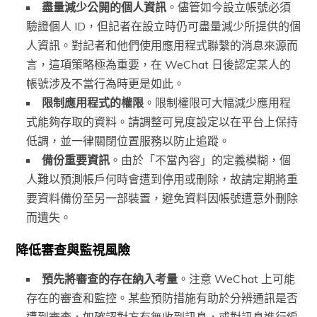
盡量減少公開的個人資訊
。儘管如今設立帳號必須
驗證個人 ID，但記者在設立時仍可盡量減少所提供的個
人資訊。對記者和他們使用應用程式聯繫的消息來源而
言，這項策略極為重要，在 WeChat 日後認定某人的
帳號涉及不當行為時更是如此。
限制應用程式的權限
。限制權限可大幅減少應用程
式能夠存取的資料。請調整可見度設定以在平台上保持
低調，並一律關閉位置服務以防止追蹤。
備份重要資訊
。由於「不當內容」的定義模糊，個
人難以預測帳戶何時會遭到停用或刪除，故請定期將重
要資料備份至另一部裝置，避免資料因帳號遭意外刪除
而遺失。
降低審查與監視風險
預先將審查的存在納入考量
。注意 WeChat 上可能
存在的審查和監控。某些預防措施有助於分辨通訊是否
遭到審查，如確認對方有無收到訊息，或對訊息進行編