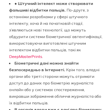
●
Штучний інтелект може створювати
фальшиві відбитки пальців.
По-друге, з
останніми розробками у сфері штучного
інтелекту, хоча й на початковій стадії,
з’являються нові технології, що можуть
обдурити системи біометричної автентифікації,
використовуючи виготовлені штучним
інтелектом відбитки пальців, такі як
DeepMasterPrints
.
Біометричні дані можна знайти
безпосередньо в Інтернеті.
Крім того, владні
органи або треті сторони можуть отримати
доступ до даних про біометрію журналіста
онлайн або у системах спостереження,
викравши зображення обличчя журналіста або
їх відбитки пальців.
В органів влади вже є дані про біометрику