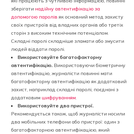
які працюють з чутливою інформацією, повинні
зберігати
надійну автентифікацію за
допомогою паролів
як основний метод захисту
своїх пристроїв від владних органів або третіх
сторін з високим технічним потенціалом.
Складні паролі складніше зламати або змусити
людей віддати паролі.
Використовуйте багатофакторну
автентифікацію.
Використовуючи біометричну
автентифікацію, журналісти повинні мати
багатофакторну автентифікацію як додатковий
захист, наприклад складні паролі, поєднані з
додатковим
шифруванням
.
Використовуйте два пристрої.
Рекомендується також, щоб журналісти носили
два мобільних телефони або пристрої: один з
багатофакторною автентифікацією, який