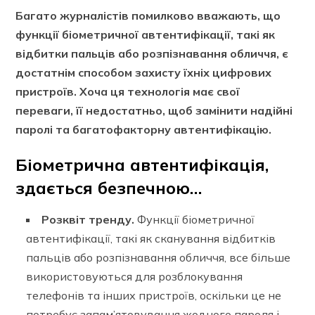
Багато журналістів помилково вважають, що
функції біометричної автентифікації, такі як
відбитки пальців або розпізнавання обличчя, є
достатнім способом захисту їхніх цифрових
пристроїв. Хоча ця технологія має свої
переваги, її недостатньо, щоб замінити надійні
паролі та багатофакторну автентифікацію.
Біометрична автентифікація,
здається безпечною…
Розквіт тренду.
Функції біометричної
автентифікації, такі як сканування відбитків
пальців або розпізнавання обличчя, все більше
використовуються для розблокування
телефонів та інших пристроїв, оскільки це не
потребує запам’ятовування жодного пароля і