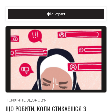
фільтра
▾
Сортувати за:
Категорія:
Теґ:
фільтра
Скинути
Усі публікації
ПСИХІЧНЕ ЗДОРОВ’Я
ЩО РОБИТИ, КОЛИ СТИКАЄШСЯ З