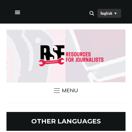
English
HOME
ABOUT US
RSF NEWS
CONTACT US
MENU
OTHER LANGUAGES