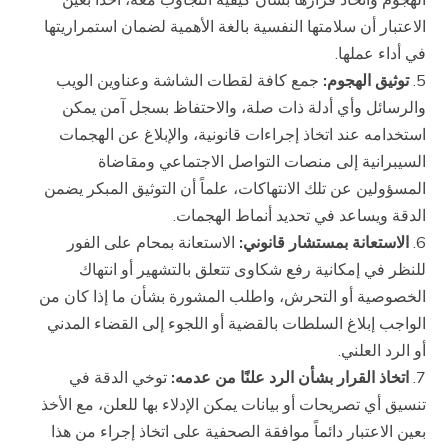
الاعتبار أن سلامتها النفسية بالغة الأهمية لضمان استمراريتها
في أداء عملها.
توثيق الهجوم:
جمع كافة لقطات الشاشة وعناوين الويب
والرسائل وأي أدلة ذات صلة، والاحتفاظ بسجل آمن يمكن
استخدامه عند اتخاذ إجراءات قانونية، والإبلاغ عن الهجمات
السيبرانية إلى منصات التواصل الاجتماعي ومقاضاة
المسؤولين عن تلك الانتهاكات، علماً أن التوثيق المبكر يضمن
الدقة ويساعد في تحديد أنماط الهجمات.
الاستعانة بمستشار قانوني:
الاستعانة بمحام على الفور
للنظر في إمكانية رفع شكاوى تتعلق بالتشهير أو انتهاك
الخصوصية أو التحرش، واطلب المشورة بشأن ما إذا كان من
الواجب إبلاغ السلطات بالقضية أو اللجوء إلى القضاء المدني
أو الرد العلني.
اتخاذ القرار بشأن الرد علنًا من عدمه:
توخي الدقة في
تنسيق أي تصريحات أو بيانات يمكن الإدلاء بها للعلن، مع الأخذ
بعين الاعتبار دائماً موافقة الصحفية على اتخاذ إجراء من هذا