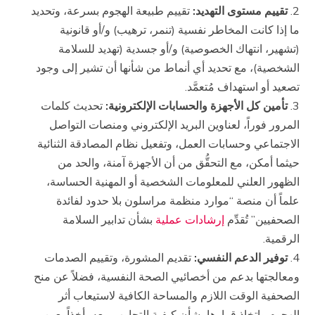
تقييم مستوى التهديد:
تقييم طبيعة الهجوم بسرعة، وتحديد
ما إذا كانت المخاطر نفسية (تنمر، ترهيب) و/أو قانونية
(تشهير، انتهاك الخصوصية) و/أو جسدية (تهديد للسلامة
الشخصية)، مع تحديد أي أنماط من شأنها أن تشير إلى وجود
تصعيد أو استهداف مُتعمَّد.
تأمين كل الأجهزة والحسابات الإلكترونية:
تحديث كلمات
المرور فوراً، لعناوين البريد الإلكتروني ومنصات التواصل
الاجتماعي وحسابات العمل، وتفعيل نظام المصادقة الثنائية
حيثما أمكن، مع التحقُّق من أن الأجهزة آمنة، والحد من
الظهور العلني للمعلومات الشخصية أو المهنية الحساسة،
علماً أن منصة “موارد منظمة مراسلون بلا حدود لفائدة
الصحفيين” تُقدِّم
إرشادات عملية
بشأن تدابير السلامة
الرقمية.
توفير الدعم النفسي:
تقديم المشورة، وتقييم الصدمات
ومعالجتها بدعم من أخصائيي الصحة النفسية، فضلاً عن منح
الصحفية الوقت اللازم والمساحة الكافية لاستيعاب أثر
الهجوم واتخاذ قرارها بشأن كيفية التجاوب معه، أخذاً بعين