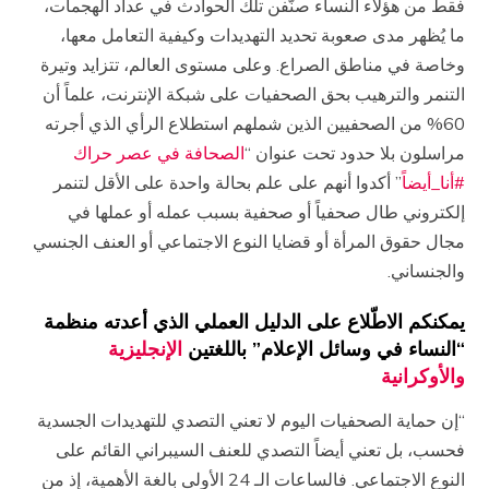
فقط من هؤلاء النساء صنَّفن تلك الحوادث في عداد الهجمات،
ما يُظهر مدى صعوبة تحديد التهديدات وكيفية التعامل معها،
وخاصة في مناطق الصراع. وعلى مستوى العالم، تتزايد وتيرة
التنمر والترهيب بحق الصحفيات على شبكة الإنترنت، علماً أن
60% من الصحفيين الذين شملهم استطلاع الرأي الذي أجرته
مراسلون بلا حدود تحت عنوان “
الصحافة في عصر حراك
#أنا_أيضاً
” أكدوا أنهم على علم بحالة واحدة على الأقل لتنمر
إلكتروني طال صحفياً أو صحفية بسبب عمله أو عملها في
مجال حقوق المرأة أو قضايا النوع الاجتماعي أو العنف الجنسي
والجنساني.
يمكنكم الاطّلاع على الدليل العملي الذي أعدته منظمة
“النساء في وسائل الإعلام” باللغتين
الإنجليزية
و
الأوكرانية
“إن حماية الصحفيات اليوم لا تعني التصدي للتهديدات الجسدية
فحسب، بل تعني أيضاً التصدي للعنف السيبراني القائم على
النوع الاجتماعي. فالساعات الـ 24 الأولى بالغة الأهمية، إذ من