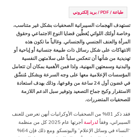
طباعة / PDF / بريد إلكتروني
تستهدف الهجمات السيبرانية الصحفيات بشكل غير متناسب،
وخاصة أولئك اللواتي يُغطِّين قضايا النوع الاجتماعي وحقوق
المرأة والعنف الجنسي والجنساني. وغالباً ما تكون هذه
الانتهاكات على شكل رسائل ذات طبيعة جنسانية أو إباحية أو
تهديدية من شأنها أن تنعكس سلباً على سلامتهن النفسية
والبدنية وسمعتهن المهنية، ولذا فمن الأهمية بمكان أن تتعامل
المؤسسات الإعلامية معها على وجه السرعة وبشكل مُنسَّق
في غضون أول 24 ساعة من وقوعها، وذلك بهدف استعادة
الاستقرار وكبح جماح التصعيد وتوفير سبل الدعم اللازمة
للصحفيات المتضررات.
فقد ذكر 81% من الصحفيات الأوكرانيات أنهن تعرضن للعنف
السيبراني، وفقاً
لدراسة
أجرتها عام 2025 كل من منظمة
“النساء في وسائل الإعلام” واليونسكو. ومع ذلك فإن 64%