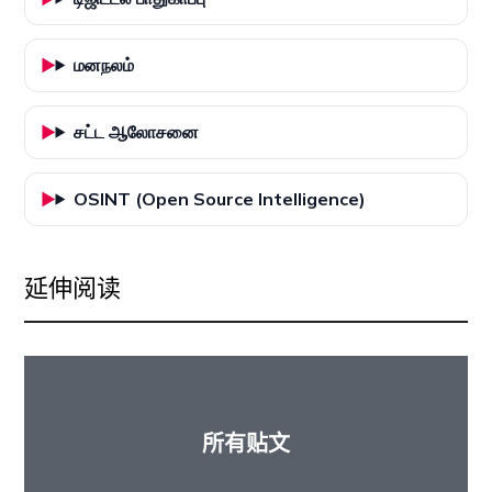
மனநலம்
சட்ட ஆலோசனை
OSINT (Open Source Intelligence)
延伸阅读
所有贴文