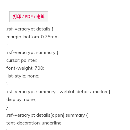
打印 / PDF / 电邮
.rsf-veracrypt details {
margin-bottom: 0.75rem;
}
.rsf-veracrypt summary {
cursor: pointer;
font-weight: 700;
list-style: none;
}
.rsf-veracrypt summary::-webkit-details-marker {
display: none;
}
.rsf-veracrypt details[open] summary {
text-decoration: underline;