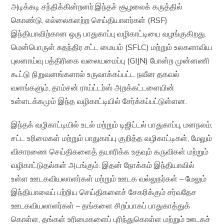
அடிக்கடி சந்திக்கின்றனர்.இந்தச் சூழலைக் கருத்தில்
கொண்டு, எல்லைகளற்ற செய்தியாளர்கள் (RSF)
இந்தியாவிற்கான ஒரு பாதுகாப்பு வழிகாட்டியை வழங்குகிறது.
மென்பொருள் சுதந்திர சட்ட மையம் (SFLC) மற்றும் உலகளாவிய
புலனாய்வு பத்திரிகை வலையமைப்பு (GIJN) போன்ற முன்னணி
கூட்டு நிறுவனங்களால் உருவாக்கப்பட்ட நவீன தகவல்
வளங்களும், தாம்சன் ராய்ட்டர்ஸ் அறக்கட்டளையின்
உள்ளடக்கமும் இந்த வழிகாட்டியில் சேர்க்கப்பட்டுள்ளன.
இந்தக் வழிகாட்டியில் உடல் மற்றும் டிஜிட்டல் பாதுகாப்பு, மனநலம்,
சட்ட உரிமைகள் மற்றும் பாதுகாப்பு குறித்த வழிகாட்டிகள், மேலும்
விசாரணை செய்திகளைத் தயாரிக்க உதவும் கருவிகள் மற்றும்
வழிகாட்டுதல்கள் அடங்கும். இதன் நோக்கம் இந்தியாவில்
உள்ள ஊடகவியலாளர்கள் மற்றும் ஊடக வல்லுநர்கள் – மேலும்
இந்தியாவைப் பற்றிய செய்திகளைச் சேகரிக்கும் சர்வதேச
ஊடகவியலாளர்கள் – தங்களை சிறப்பாகப் பாதுகாத்துக்
கொள்ள, தங்கள் உரிமைகளைப் புரிந்துகொள்ள மற்றும் ஊடகச்