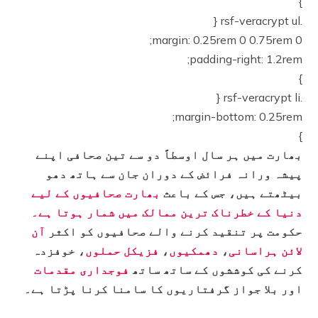
}
.rsf-veracrypt ul {
margin: 0.25rem 0 0.75rem 0;
padding-right: 1.2rem;
}
.rsf-veracrypt li {
margin-bottom: 0.25rem;
}
بھارت میں ہر سال اوسطاً دو سے تین صحافی اپنے
پیشہ ورانہ فرائض کے دوران جان سے ہاتھ دھو
بیٹھتے ہیں، جس کے باعث
بھارت صحافیوں کے لیے
دنیا کے خطرناک ترین ممالک میں شمار ہوتا ہے۔
حکومت پر تنقید کرنے والے صحافیوں کو اکثر
آن
لائن ہراسانی
،
دھمکیوں
،
فزیکل حملوں
، خوفزدہ
کرنے کی کوششوں کے ساتھ ساتھ
فوجداری مقدمات
اور بلا جواز گرفتاریوں کا سامنا کرنا پڑتا ہے۔