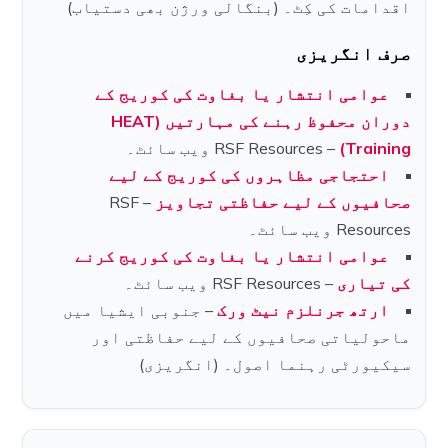
اقدامات کی کِٹ۔ (بنگالی ورژن بھی دستیاب)
صرف انگریزی
عوامی انتشار یا بغاوت کی کوریج کے
دوران محفوظ رہنے کی مہارتیں (HEAT
Training)
– RSF Resources ویب سائٹ۔
احتجاجی مظاہروں کی کوریج کے لیے
صحافیوں کے لیے حفاظتی تجاویز
– RSF
Resources ویب سائٹ۔
عوامی انتشار یا بغاوت کی کوریج کرنے
کی تیاری
– RSF Resources ویب سائٹ۔
ارتھ جرنلزم نیٹ ورک
– جنوبی ایشیا میں
ماحولیاتی صحافیوں کے لیے حفاظتی اور
سیکیورٹی رہنما اصول۔ (انگریزی)