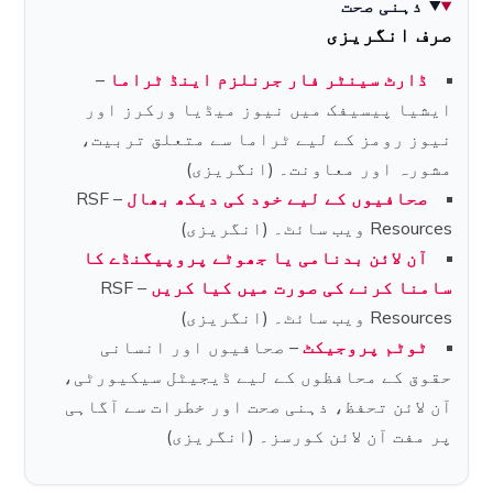
ذہنی صحت
صرف انگریزی
ڈارٹ سینٹر فار جرنلزم اینڈ ٹراما
–
ایشیا پیسیفک میں نیوز میڈیا ورکرز اور
نیوز رومز کے لیے ٹراما سے متعلق تربیت،
مشورہ اور معاونت۔ (انگریزی)
صحافیوں کے لیے خود کی دیکھ بھال
– RSF
Resources ویب سائٹ۔ (انگریزی)
آن لائن بدنامی یا جھوٹے پروپیگنڈے کا
سامنا کرنے کی صورت میں کیا کریں
– RSF
Resources ویب سائٹ۔ (انگریزی)
ٹوٹم پروجیکٹ
– صحافیوں اور انسانی
حقوق کے محافظوں کے لیے ڈیجیٹل سیکیورٹی،
آن لائن تحفظ، ذہنی صحت اور خطرات سے آگاہی
پر مفت آن لائن کورسز۔ (انگریزی)