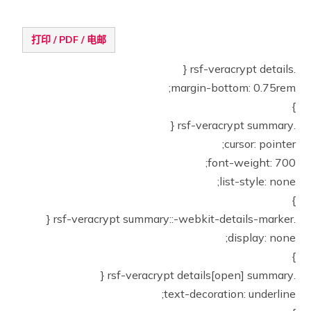
打印 / PDF / 电邮
.rsf-veracrypt details {
margin-bottom: 0.75rem;
}
.rsf-veracrypt summary {
cursor: pointer;
font-weight: 700;
list-style: none;
}
.rsf-veracrypt summary::-webkit-details-marker {
display: none;
}
.rsf-veracrypt details[open] summary {
text-decoration: underline;