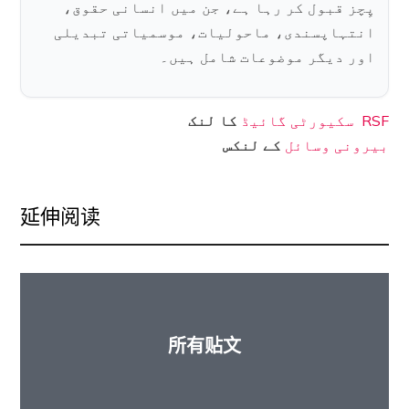
پِچز قبول کر رہا ہے، جن میں انسانی حقوق،
انتہاپسندی، ماحولیات، موسمیاتی تبدیلی
اور دیگر موضوعات شامل ہیں۔
RSF سکیورٹی گائیڈ
کا لنک
بیرونی وسائل
کے لنکس
延伸阅读
所有贴文