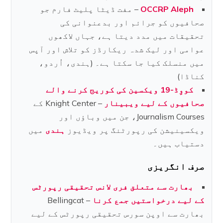
OCCRP Aleph
– مفت ڈیٹا پلیٹ فارم جو
صحافیوں کو جرائم اور بدعنوانی کی
تحقیقات میں مدد دیتا ہے، جہاں لاکھوں
عوامی اور لیک شدہ ریکارڈز کو تلاش اور آپس
میں منسلک کیا جا سکتا ہے۔ (ہندی، اُردو،
کناڈا)
کووِڈ-19 ویکسین کی کوریج کرنے والے
صحافیوں کے لیے ویبینار
– Knight Center کے
Journalism Courses، جن میں وباؤں اور
ویکسینیشن کی رپورٹنگ پر ویڈیوز
ہندی
میں
دستیاب ہیں۔
صرف انگریزی
بھارت سے متعلق فری لانس تحقیقی رپورٹس
کے لیے درخواستیں جمع کرنا
– Bellingcat
بھارت سے اوپن سورس تحقیقی رپورٹس کے لیے