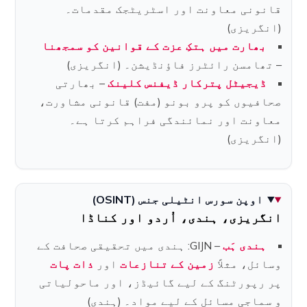
قانونی معاونت اور اسٹریٹجک مقدمات۔
(انگریزی)
بھارت میں ہتکِ عزت کے قوانین کو سمجھنا
– تھامسن رائٹرز فاؤنڈیشن۔ (انگریزی)
ڈیجیٹل پترکار ڈیفنس کلینک
– بھارتی
صحافیوں کو پرو بونو (مفت) قانونی مشاورت،
معاونت اور نمائندگی فراہم کرتا ہے۔
(انگریزی)
اوپن سورس انٹیلی جنس (OSINT)
انگریزی، ہندی، اُردو اور کناڈا
ہندی ہَب
– GIJN: ہندی میں تحقیقی صحافت کے
وسائل، مثلاً
زمین کے تنازعات
اور
ذات پات
پر رپورٹنگ کے لیے گائیڈز، اور ماحولیاتی
و سماجی مسائل کے لیے مواد۔ (ہندی)