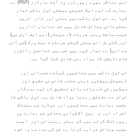
اسی تناظر میں، رپورٹرز وِد آؤٹ بارڈرز (RSF) نے
بھارت کے لیے ایک خصوصی سیفٹی ٹول باکس تیار
کیا ہے۔اس ٹول باکس میں عملی اور تازہ ترین
معلوماتی وسائل شامل ہیں جو نمایاں اداروں
جیسے سافٹ ویئر فریڈم لاء سینٹر(ایس ایف ایل سی)
اور گلوبل انویسٹی گیٹو جرنلزم نیٹ ورک (جی آئی
جے این) نے تیار کیے ہیں جس میں تھامسن رائٹرز
فاؤنڈیشن کا مواد بھی شامل کیا گیا ہے۔
اس ٹول باکس میں صحافیوں کیلئے جسمانی اور
ڈیجیٹل سیفٹی، ذہنی صحت، قانونی حقوق اور
سیکیورٹی کے ساتھ ساتھ تحقیق کے لیے مددگار
ٹولز سے متعلق رہنما مواد شامل ہے۔ٹول باکس کا
مقصد بھارت میں صحافیوں اور میڈیا سے منسلک
افراد اور وہ بین الاقوامی صحافی جو بھارت پر
رپورٹنگ کرتے ہیں کو بہتر رہنمائی اور ایسے
مفید وسائل فراہم کرنا ہے جن کی مدد سے وہ خود