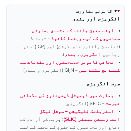
قانونی مشاورت
انگریزی اور ہندی
اپنے حقوق جاننے کے متعلق بھارتی
صحافیوں کے لیے رہنما گائیڈ
– ٹرسٹ لا
(تھامسن رائٹرز فاؤنڈیشن) اور CPJ (دستیاب
زبانیں:
انگریزی
،
ہندی
).
صحافی قانونی جھنجھٹوں اور مقدمات سے
کیسے بچ سکتے ہیں
– GIJN (انگریزی و ہندی)
صرف انگریزی
بھارت میں ڈیجیٹل ڈیفینڈرز کی علاقائی
فہرست
– SFLC (انگریزی)
اسٹریٹجک لِٹیگیشن – سوشل لیگل
انفارمیشن سینٹر (SLIC)
: پریس کی آزادی کے
دفاع اور صحافیوں کے حقوق کے تحفظ کے لیے