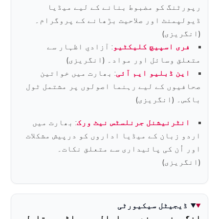
رپورٹنگ کو مضبوط بنانے کے لیے میڈیا
ڈیولپمنٹ اور صلاحیت بڑھانے کے پروگرام۔
(انگریزی)
فری اسپیچ کلیکٹیو
: آزادیِ اظہار سے
متعلق وسائل اور مواد۔ (انگریزی)
این ڈبلیو ایم آئی
: بھارت میں خواتین
صحافیوں کے لیے رہنما اصولوں پر مشتمل ٹول
باکس۔ (انگریزی)
انٹرنیشنل جرنلسٹس نیٹ ورک
: بھارت میں
اردو زبان کے میڈیا اداروں کو درپیش مشکلات
اور اُن کی پائیداری سے متعلق نکات۔
(انگریزی)
ڈیجیٹل سیکیورٹی
انگریزی، ہندی، ملیالم، مراٹھی، تامل