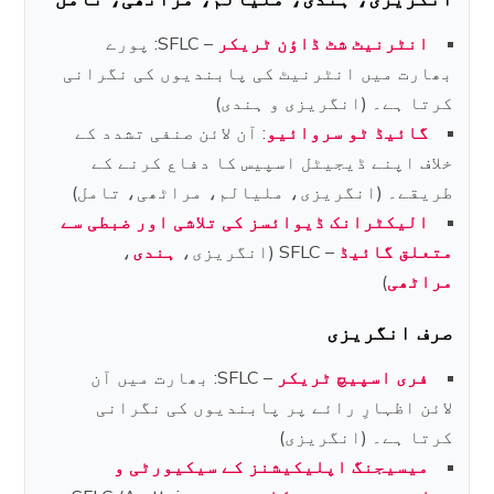
انٹرنیٹ شٹ ڈاؤن ٹریکر
– SFLC: پورے
بھارت میں انٹرنیٹ کی پابندیوں کی نگرانی
کرتا ہے۔ (انگریزی و ہندی)
گائیڈ ٹو سروائیو
: آن لائن صنفی تشدد کے
خلاف اپنے ڈیجیٹل اسپیس کا دفاع کرنے کے
طریقے۔ (انگریزی، ملیالم، مراٹھی، تامل)
الیکٹرانک ڈیوائسز کی تلاشی اور ضبطی سے
متعلق گائیڈ
– SFLC (انگریزی،
ہندی
،
مراٹھی
)
صرف انگریزی
فری اسپیچ ٹریکر
– SFLC: بھارت میں آن
لائن اظہارِ رائے پر پابندیوں کی نگرانی
کرتا ہے۔ (انگریزی)
میسیجنگ اپلیکیشنز کے سیکیورٹی و