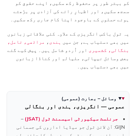
کو بہتر طور پر محفوظ رکھ سکیں، اپنے حقوق کو
سمجھ سکیں، اور اظہارِ رائے کی آزادی پر بڑھتے
ہوئے حملوں کے باوجود اپنا کام جاری رکھ سکیں۔
یہ ٹول باکس انگریزی کے علاوہ کئی علاقائی زبانوں
میں بھی دستیاب ہے، جن میں
ہندی
،
مراٹھی،
تامل،
بنگالی،
کشمیری
اور اُردو شامل ہیں۔ پیش کیے گئے
بعض وسائل نیپالی، ملیالم اور کناڈا زبانوں
میں بھی دستیاب ہیں۔
وسائل – بھارت (عمومی)
عمومی — انگریزی، ہندی اور بنگالی
جرنلسٹ سیکیورٹی اسیسمنٹ ٹول (JSAT)
–
GIJN: آن لائن ٹول جو میڈیا اداروں کی جسمانی
اور سائبر سیکیورٹی کی مضبوطی کا جائزہ لے