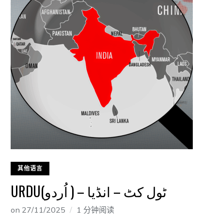
其他语言
URDU(اُردو ) – ٹول کٹ – انڈیا
on
27/11/2025
1 分钟阅读