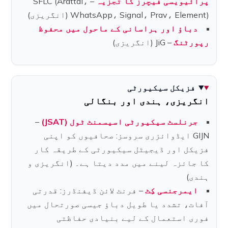
پرائیویسی فیچرز کا تجزیہ
– SFLC (Arattai،
WhatsApp، Signal، Prav، Element) (انگریزی)
دباؤ اور ہراسانی کے ماحول میں محفوظ
رپورٹنگ
– JiG (انگریزی)
فزیکل سیکیورٹی
انگریزی، ہندی اور بنگالی
جرنلسٹ سیکیورٹی اسیسمنٹ ٹول (JSAT)
–
GIJN ایڈوائزری سروسز: صحافیوں کو اپنی
فزیکل اور ڈیجیٹل سیکیورٹی کے طریقہ کار
کا جائزہ لینے میں مدد دیتا ہے۔ (انگریزی و
ہندی)
ایمرجنسی کِٹ
– فرنٹ لائن ڈیفنڈرز: قدرتی
آفات، تشدد یا طویل دباؤ جیسی صورتحال میں
فوری استعمال کے لیے بنیادی حفاظتی