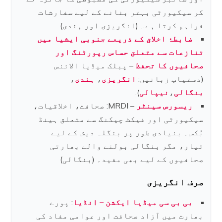
کر سیکیورٹی بہتر بنانے کے لیے سفارشات
فراہم کرتا ہے۔ (انگریزی اور ہندی)
ضابطۂ اخلاق کے ذریعے جنوبی ایشیا میں
تنازعات سے متعلق حساس رپورٹنگ اور
صحافیوں کا تحفظ
– پبلک میڈیا الائنس
(دستیاب زبانیں:
انگریزی
،
ہندی
،
بنگالی
،
نیپالی
).
ریسورس سینٹر
– MRDI: صحافت، اخلاقیات،
سیکیورٹی اور فیکٹ چیکنگ سے متعلق ہینڈ
بُکس۔ بنیادی طور پر بنگلہ دیش کے لیے
تیار، مگر بنگالی بولنے والے بھارتی
صحافیوں کے لیے بھی مفید۔ (بنگالی)
صرف انگریزی
بی بی سی میڈیا ایکشن – انڈیا
: پورے
بھارت میں آزاد صحافت اور عوامی مفاد کی