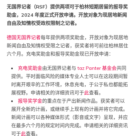
无国界记者（RSF）提供两项可于柏林短期居留的报导奖
助金，2024 年度正式开放申请。开放对象为现居地新闻
自由及知情权受政权限制之记者。
德国无国界记者
每年提供两项奖助金，开放对象为现居地
新闻自由及知情权受限之记者，获奖者将可前往柏林居住
六个月。充电奖助金和报导奖助金现已开放申请：
充电奖助金
由无国界记者与
taz Panter 基金会
共同
提供。平时面临风险的媒体专业人士可以在这段期间暂
时离开艰辛的工作环境，休息充电，于公于私也都能拓
展视野。申请相关的详细资讯可于
此
查看。
报导奖学金
的重点在于产出新闻作品。获奖者可以
展开全新的计画，或继续手上现有的计画并将它完成。
新闻计画可以各种媒体形式（影音或文字）呈现，并应
在最多六个月的规定时间内完成。申请相关的详细资讯
可于
此
查看。